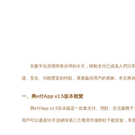
在數字化浪潮席卷全球的今天，移動支付已成為人們日常生
捷、安全、功能豐富的特點，逐漸贏得用戶的青睞。本文將為
一、興e付App v1.5版本概覽
興e付App v1.5安卓版是一款集支付、理財、生活
用戶可以通過91手游網等第三方應用市場輕松下載安裝，享