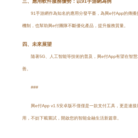
三、應用軟件服務優勢：以91手游網為例
91手游網作為知名的應用分發平臺，為興e付App的
機制，也幫助興e付團隊不斷優化產品，提升服務質量。
四、未來展望
隨著5G、人工智能等技術的普及，興e付App有望在
善。
###
興e付App v1.5安卓版不僅僅是一款支付工具，更
用，不妨下載嘗試，開啟您的智能金融生活新篇章。