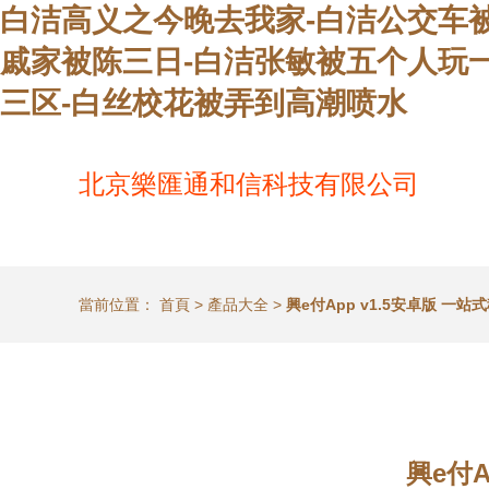
白洁高义之今晚去我家-白洁公交车
戚家被陈三日-白洁张敏被五个人玩一
三区-白丝校花被弄到高潮喷水
北京樂匯通和信科技有限公司
當前位置：
首頁
>
產品大全
>
興e付App v1.5安卓版 
興e付