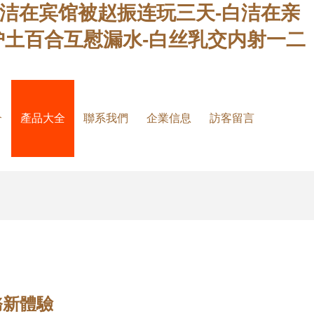
白洁在宾馆被赵振连玩三天-白洁在亲
护土百合互慰漏水-白丝乳交内射一二
介
產品大全
聯系我們
企業信息
訪客留言
務新體驗