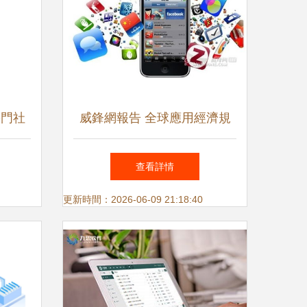
熱門社
威鋒網報告 全球應用經濟規
務軟件
模預計2017年前翻番，iOS生
查看詳情
務app
態持續引領增長
更新時間：2026-06-09 21:18:40