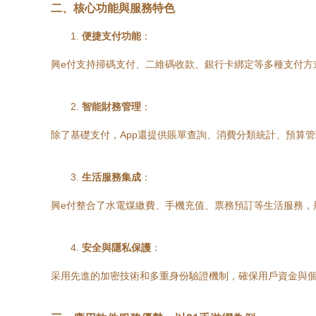
二、核心功能與服務特色
1.
便捷支付功能
：
興e付支持掃碼支付、二維碼收款、銀行卡綁定等多種支付方
2.
智能財務管理
：
除了基礎支付，App還提供賬單查詢、消費分類統計、預算
3.
生活服務集成
：
興e付整合了水電煤繳費、手機充值、票務預訂等生活服務，
4.
安全與隱私保護
：
采用先進的加密技術和多重身份驗證機制，確保用戶資金與個